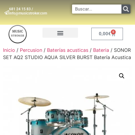
681 24 15 83 /
info@musicstroker.com
0
0,00
€
INSTRUMENTOS DE VIENTO
Inicio
/
Percusion
/
Baterías acusticas
/
Bateria
/ SONOR
SET AQ2 STUDIO AQUA SILVER BURST Batería Acustica