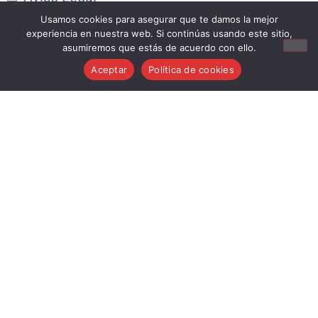
Condiciones generales de venta
Usamos cookies para asegurar que te damos la mejor
experiencia en nuestra web. Si continúas usando este sitio,
Política de cookies
asumiremos que estás de acuerdo con ello.
Política de privacidad
Aceptar
Política de cookies
Política de devoluciones
info@musicstroker.com
681 24 15 83
Mi Cuenta