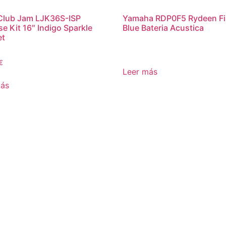
Club Jam LJK36S-ISP
Yamaha RDP0F5 Rydeen F
se Kit 16″ Indigo Sparkle
Blue Bateria Acustica
et
€
Leer más
más