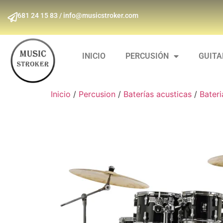
681 24 15 83 / info@musicstroker.com
INICIO
PERCUSIÓN
GUIT
Inicio
/
Percusion
/
Baterías acusticas
/
Bateri