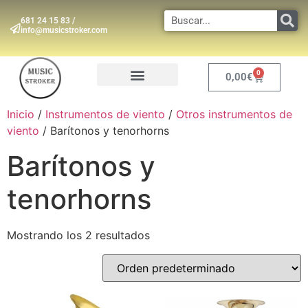
681 24 15 83 /
info@musicstroker.com
0
0,00
€
INSTRUMENTOS DE VIENTO
Inicio
/
Instrumentos de viento
/
Otros instrumentos de
viento
/ Barítonos y tenorhorns
Barítonos y
tenorhorns
Mostrando los 2 resultados