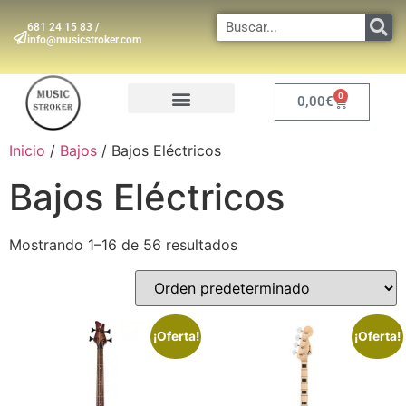
681 24 15 83 /
info@musicstroker.com
0
0,00
€
INSTRUMENTOS DE VIENTO
Inicio
/
Bajos
/ Bajos Eléctricos
Bajos Eléctricos
Mostrando 1–16 de 56 resultados
¡Oferta!
¡Oferta!