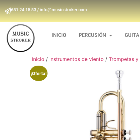
681 24 15 83 / info@musicstroker.com
INICIO
PERCUSIÓN
GUIT
Inicio
/
Instrumentos de viento
/
Trompetas y 
¡Oferta!