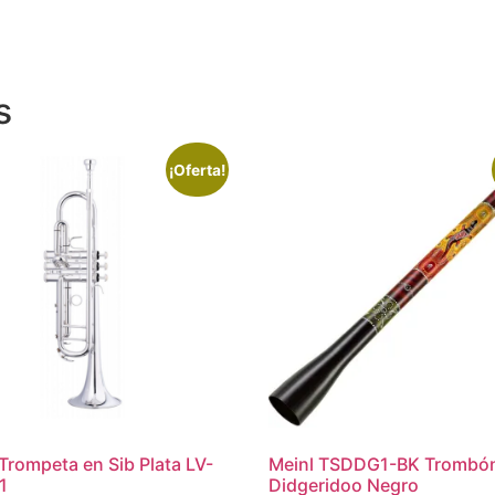
s
¡Oferta!
Trompeta en Sib Plata LV-
Meinl TSDDG1-BK Trombó
1
Didgeridoo Negro