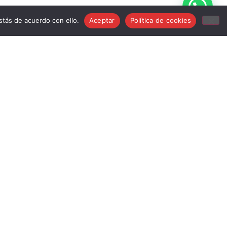
tás de acuerdo con ello.
Aceptar
Política de cookies
info@musicstroker.com
681 24 15 83
Mi Cuenta