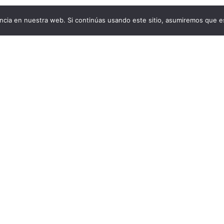
cia en nuestra web. Si continúas usando este sitio, asumiremos que es
Aviso Legal
Condiciones generales de venta
Política de cookies
Política de privacidad
Política de devoluciones