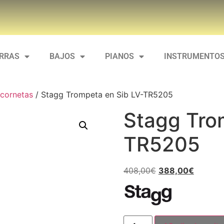
ARRAS
BAJOS
PIANOS
INSTRUMENTOS
cornetas
/ Stagg Trompeta en Sib LV-TR5205
Stagg Tro
TR5205
408,00
€
388,00
€