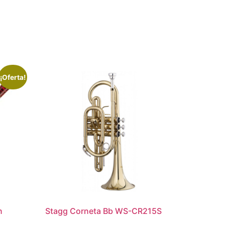
¡Oferta!
n
Stagg Corneta Bb WS-CR215S