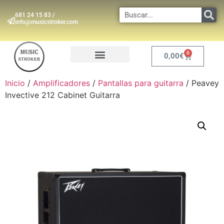
681 24 15 83 /
info@musicstroker.com
0
0,00
€
INSTRUMENTOS DE VIENTO
Inicio
/
Amplificadores
/
Pantallas para guitarra
/ Peavey
Invective 212 Cabinet Guitarra