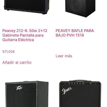
Peavey 212-6. 50w 2×12
PEAVEY BAFLE PARA
Gabinete Pantalla para
BAJO PVH 1516
Guitarra Eléctrica
571,00
€
Leer más
Añadir al carrito