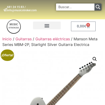
681 24 15 83 /
info@musicstroker.com
0
0,00
€
INSTRUMENTOS DE VIENTO
Inicio
/
Guitarras
/
Guitarras eléctricas
/ Manson Meta
Series MBM-2P, Starlight Silver Guitarra Electrica
¡Oferta!