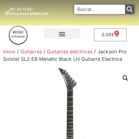
681 24 15 83 /
info@musicstroker.com
0
0,00
€
INSTRUMENTOS DE VIENTO
Inicio
/
Guitarras
/
Guitarras eléctricas
/ Jackson Pro
Soloist SL2 EB Metallic Black LH Guitarra Electrica