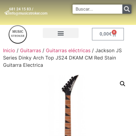
681 24 15 83 /
info@musicstroker.com
0
0,00
€
INSTRUMENTOS DE VIENTO
Inicio
/
Guitarras
/
Guitarras eléctricas
/ Jackson JS
Series Dinky Arch Top JS24 DKAM CM Red Stain
Guitarra Electrica