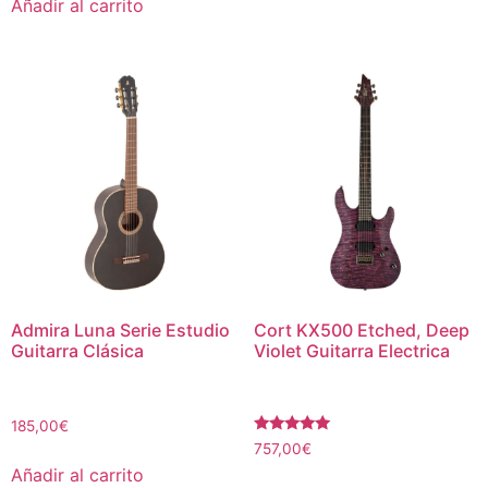
Añadir al carrito
Admira Luna Serie Estudio
Cort KX500 Etched, Deep
Guitarra Clásica
Violet Guitarra Electrica
185,00
€
Valorado
757,00
€
con
Añadir al carrito
5.00
de 5