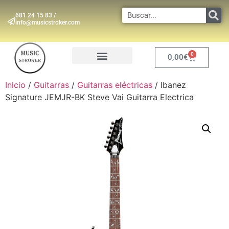
681 24 15 83 /
info@musicstroker.com
0
0,00
€
INSTRUMENTOS DE VIENTO
Inicio
/
Guitarras
/
Guitarras eléctricas
/ Ibanez
Signature JEMJR-BK Steve Vai Guitarra Electrica