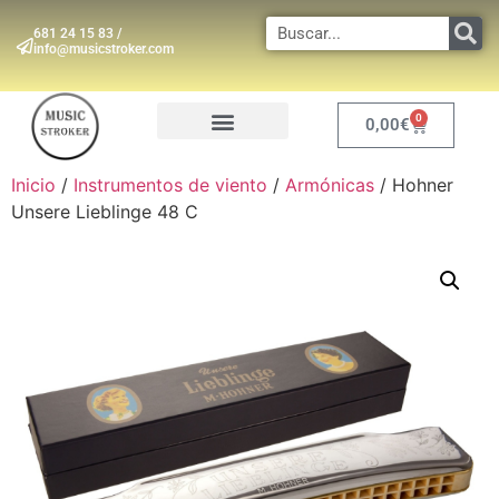
681 24 15 83 /
info@musicstroker.com
0
0,00
€
INSTRUMENTOS DE VIENTO
Inicio
/
Instrumentos de viento
/
Armónicas
/ Hohner
Unsere Lieblinge 48 C