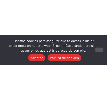
Aviso Legal
Usamos cookies para asegurar que te damos la mejor
Condiciones generales de venta
experiencia en nuestra web. Si continúas usando este sitio,
asumiremos que estás de acuerdo con ello.
Política de cookies
Aceptar
Política de cookies
Política de privacidad
Política de devoluciones