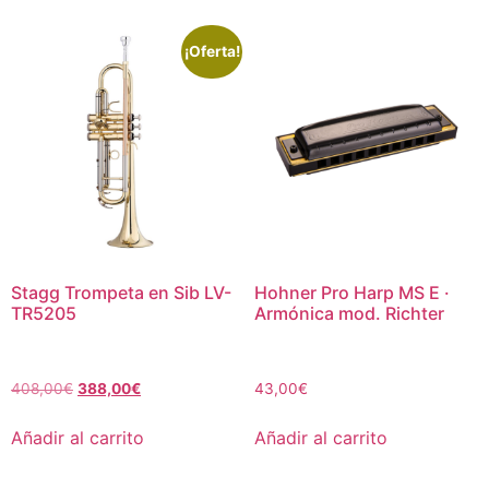
¡Oferta!
Stagg Trompeta en Sib LV-
Hohner Pro Harp MS E ·
TR5205
Armónica mod. Richter
408,00
€
388,00
€
43,00
€
Añadir al carrito
Añadir al carrito