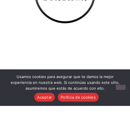
Usamos cookies para asegurar que te damos la mejor
Aviso Legal
experiencia en nuestra web. Si continúas usando este sitio,
Condiciones generales de venta
asumiremos que estás de acuerdo con ello.
Política de cookies
Aceptar
Política de cookies
Política de privacidad
Política de devoluciones