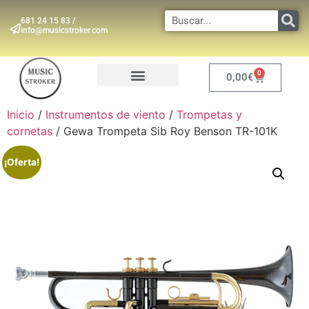
681 24 15 83 /
info@musicstroker.com
0
0,00
€
INSTRUMENTOS DE VIENTO
Inicio
/
Instrumentos de viento
/
Trompetas y
cornetas
/ Gewa Trompeta Sib Roy Benson TR-101K
¡Oferta!