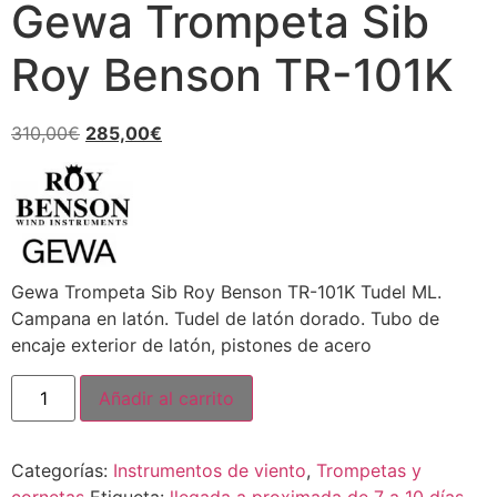
Gewa Trompeta Sib
Roy Benson TR-101K
310,00
€
285,00
€
Gewa Trompeta Sib Roy Benson TR-101K Tudel ML.
Campana en latón. Tudel de latón dorado. Tubo de
encaje exterior de latón, pistones de acero
Añadir al carrito
Categorías:
Instrumentos de viento
,
Trompetas y
cornetas
Etiqueta:
llegada a proximada de 7 a 10 días