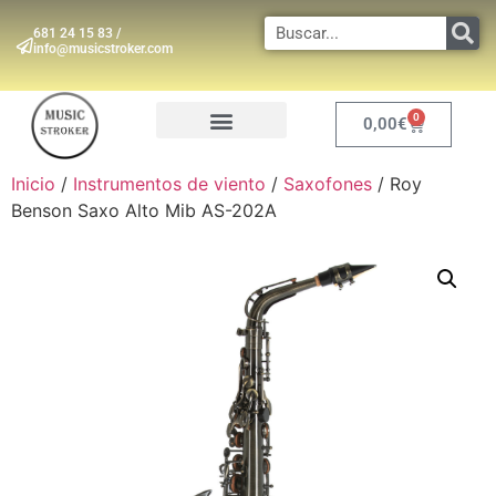
681 24 15 83 /
info@musicstroker.com
0
0,00
€
INSTRUMENTOS DE VIENTO
Inicio
/
Instrumentos de viento
/
Saxofones
/ Roy
Benson Saxo Alto Mib AS-202A