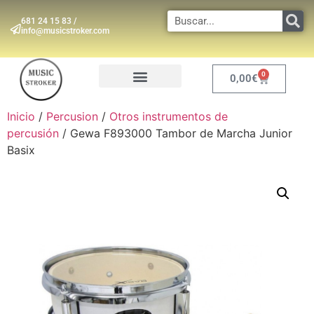
681 24 15 83 /
info@musicstroker.com
0
0,00
€
INSTRUMENTOS DE VIENTO
Inicio
/
Percusion
/
Otros instrumentos de
percusión
/ Gewa F893000 Tambor de Marcha Junior
Basix