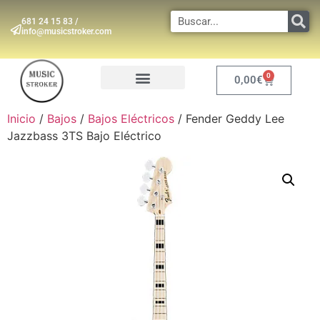
681 24 15 83 /
info@musicstroker.com
0
0,00
€
INSTRUMENTOS DE VIENTO
Inicio
/
Bajos
/
Bajos Eléctricos
/ Fender Geddy Lee
Jazzbass 3TS Bajo Eléctrico