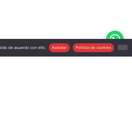
tás de acuerdo con ello.
Aceptar
Política de cookies
info@musicstroker.com
681 24 15 83
Mi Cuenta