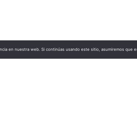
cia en nuestra web. Si continúas usando este sitio, asumiremos que es
Aviso Legal
Condiciones generales de venta
Política de cookies
Política de privacidad
Política de devoluciones