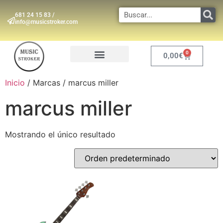
681 24 15 83 /
info@musicstroker.com
0
0,00
€
INSTRUMENTOS DE VIENTO
Inicio
/ Marcas / marcus miller
marcus miller
Mostrando el único resultado