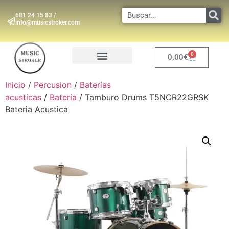
681 24 15 83 /
info@musicstroker.com
0
0,00
€
INSTRUMENTOS DE VIENTO
Inicio
/
Percusion
/
Baterías
acusticas
/
Bateria
/ Tamburo Drums T5NCR22GRSK
Bateria Acustica