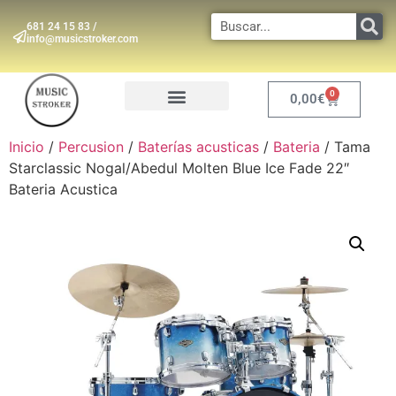
681 24 15 83 /
info@musicstroker.com
0
0,00
€
INSTRUMENTOS DE VIENTO
Inicio
/
Percusion
/
Baterías acusticas
/
Bateria
/ Tama
Starclassic Nogal/Abedul Molten Blue Ice Fade 22″
Bateria Acustica