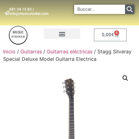
681 24 15 83 /
info@musicstroker.com
0
0,00
€
INSTRUMENTOS DE VIENTO
Inicio
/
Guitarras
/
Guitarras eléctricas
/ Stagg Silveray
Special Deluxe Model Guitarra Electrica