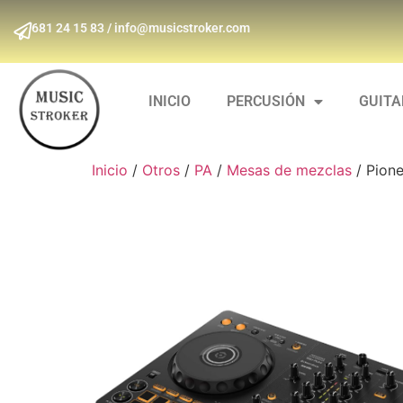
681 24 15 83 / info@musicstroker.com
INICIO
PERCUSIÓN
GUIT
Inicio
/
Otros
/
PA
/
Mesas de mezclas
/ Pione