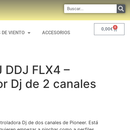
0
0,00
€
 DE VIENTO
ACCESORIOS
J DDJ FLX4 –
r Dj de 2 canales
troladora Dj de dos canales de Pioneer. Está
 quieren empezar a pinchar como a perfiles