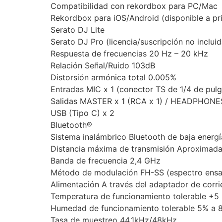
Compatibilidad con rekordbox para PC/Mac
Rekordbox para iOS/Android (disponible a pr
Serato DJ Lite
Serato DJ Pro (licencia/suscripción no incluid
Respuesta de frecuencias 20 Hz – 20 kHz
Relación Señal/Ruido 103dB
Distorsión armónica total 0.005%
Entradas MIC x 1 (conector TS de 1/4 de pul
Salidas MASTER x 1 (RCA x 1) / HEADPHONES
USB (Tipo C) x 2
Bluetooth®
Sistema inalámbrico Bluetooth de baja energí
Distancia máxima de transmisión Aproximada
Banda de frecuencia 2,4 GHz
Método de modulación FH-SS (espectro ensan
Alimentación A través del adaptador de corri
Temperatura de funcionamiento tolerable +5 
Humedad de funcionamiento tolerable 5% a 8
Tasa de muestreo 44,1kHz/48kHz