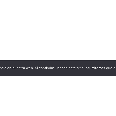
cia en nuestra web. Si continúas usando este sitio, asumiremos que es
Aviso Legal
Condiciones generales de venta
Política de cookies