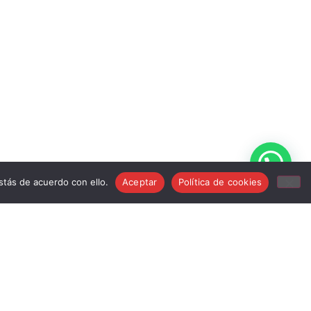
tás de acuerdo con ello.
Aceptar
Política de cookies
info@musicstroker.com
681 24 15 83
Mi Cuenta