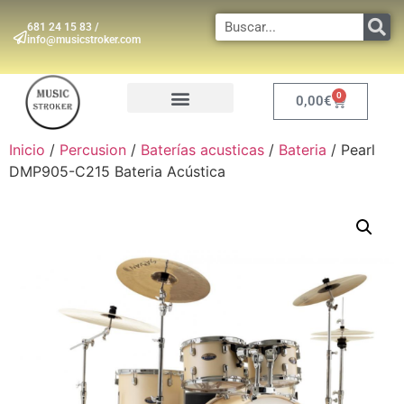
681 24 15 83 /
info@musicstroker.com
0
0,00
€
INSTRUMENTOS DE VIENTO
Inicio
/
Percusion
/
Baterías acusticas
/
Bateria
/ Pearl
DMP905-C215 Bateria Acústica