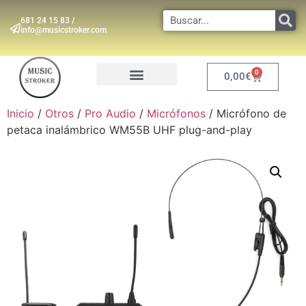
681 24 15 83 /
info@musicstroker.com
0
0,00
€
INSTRUMENTOS DE VIENTO
Inicio
/
Otros
/
Pro Audio
/
Micrófonos
/ Micrófono de
petaca inalámbrico WM55B UHF plug-and-play