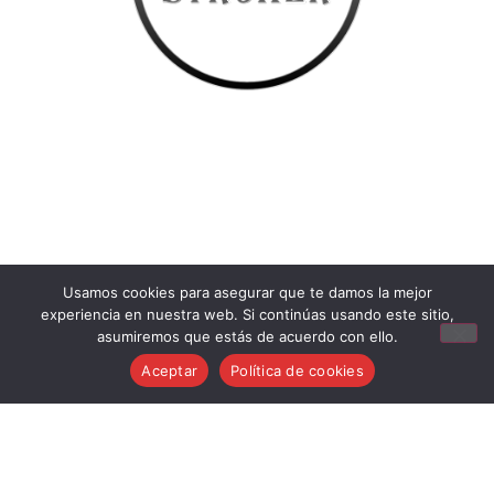
Usamos cookies para asegurar que te damos la mejor
Aviso Legal
experiencia en nuestra web. Si continúas usando este sitio,
Condiciones generales de venta
asumiremos que estás de acuerdo con ello.
Política de cookies
Aceptar
Política de cookies
Política de privacidad
Política de devoluciones