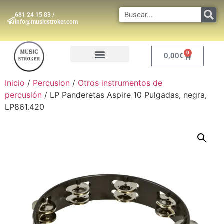
681 24 15 83 /
info@musicstroker.com
0
0,00
€
INSTRUMENTOS DE VIENTO
Inicio
/
Percusion
/
Otros instrumentos de
percusión
/ LP Panderetas Aspire 10 Pulgadas, negra,
LP861.420