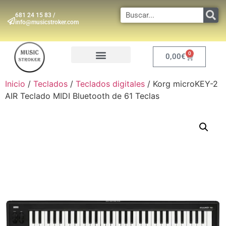
681 24 15 83 /
info@musicstroker.com
0
0,00
€
INSTRUMENTOS DE VIENTO
Inicio
/
Teclados
/
Teclados digitales
/ Korg microKEY-2
AIR Teclado MIDI Bluetooth de 61 Teclas