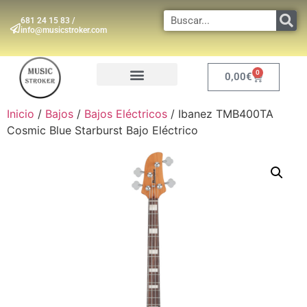
681 24 15 83 /
info@musicstroker.com
0
0,00
€
INSTRUMENTOS DE VIENTO
Inicio
/
Bajos
/
Bajos Eléctricos
/ Ibanez TMB400TA
Cosmic Blue Starburst Bajo Eléctrico