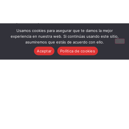
Aviso Legal
Usamos cookies para asegurar que te damos la mejor
Condiciones generales de venta
experiencia en nuestra web. Si continúas usando este sitio,
Política de cookies
asumiremos que estás de acuerdo con ello.
Política de privacidad
Aceptar
Política de cookies
Política de devoluciones
info@musicstroker.com
681 24 15 83