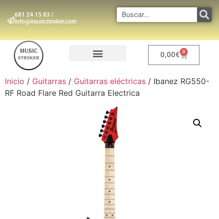
681 24 15 83 /
info@musicstroker.com
0
0,00
€
INSTRUMENTOS DE VIENTO
Inicio
/
Guitarras
/
Guitarras eléctricas
/ Ibanez RG550-
RF Road Flare Red Guitarra Electrica