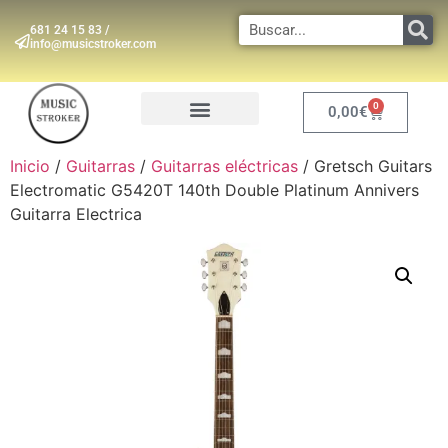
681 24 15 83 /
info@musicstroker.com
0
0,00
€
INSTRUMENTOS DE VIENTO
Inicio
/
Guitarras
/
Guitarras eléctricas
/ Gretsch Guitars
Electromatic G5420T 140th Double Platinum Annivers
Guitarra Electrica