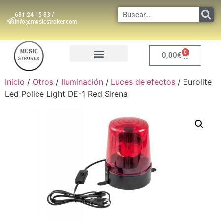
681 24 15 83 /
info@musicstroker.com
0
0,00
€
INSTRUMENTOS DE VIENTO
Inicio
/
Otros
/
Iluminación
/
Luces de efectos
/ Eurolite
Led Police Light DE-1 Red Sirena