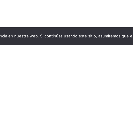
cia en nuestra web. Si continúas usando este sitio, asumiremos que es
Aviso Legal
Condiciones generales de venta
Política de cookies
Política de privacidad
Política de devoluciones