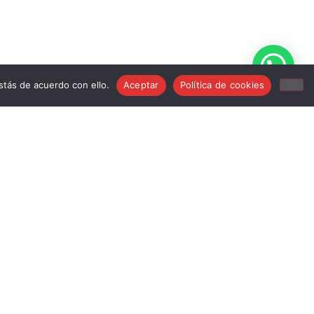
tás de acuerdo con ello.
Aceptar
Política de cookies
info@musicstroker.com
681 24 15 83
Mi Cuenta