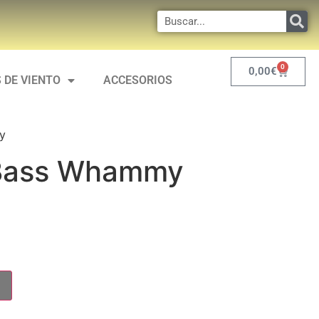
0
0,00
€
 DE VIENTO
ACCESORIOS
y
 Bass Whammy