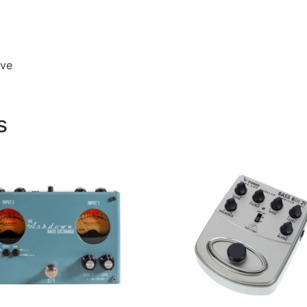
ive
s