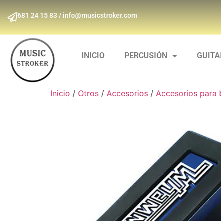
681 24 15 83 / info@musicstroker.com
INICIO
PERCUSIÓN
GUIT
Inicio
/
Otros
/
Accesorios
/
Accesorios para 