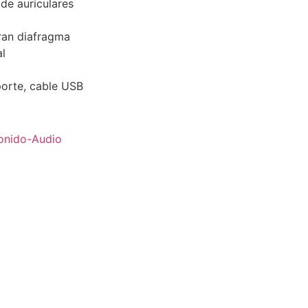
de auriculares
ran diafragma
al
porte, cable USB
onido-Audio