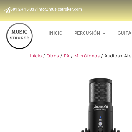
681 24 15 83 / info@musicstroker.com
INICIO
PERCUSIÓN
GUIT
Inicio
/
Otros
/
PA
/
Micrófonos
/ Audibax Ate