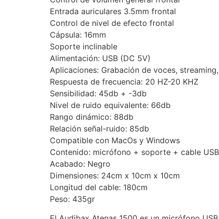
Entrada auriculares 3.5mm frontal
Control de nivel de efecto frontal
Cápsula: 16mm
Soporte inclinable
Alimentación: USB (DC 5V)
Aplicaciones: Grabación de voces, streaming,
Respuesta de frecuencia: 20 HZ-20 KHZ
Sensibilidad: 45db + -3db
Nivel de ruido equivalente: 66db
Rango dinámico: 88db
Relación señal-ruido: 85db
Compatible con MacOs y Windows
Contenido: micrófono + soporte + cable USB
Acabado: Negro
Dimensiones: 24cm x 10cm x 10cm
Longitud del cable: 180cm
Peso: 435gr
El Audibax Atenas 1500 es un micrófono USB p