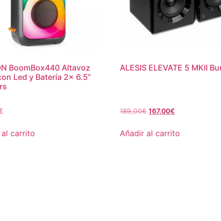
N BoomBox440 Altavoz
ALESIS ELEVATE 5 MKII Bu
con Led y Batería 2x 6.5”
rs
€
189,00
€
167,00
€
al carrito
Añadir al carrito