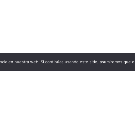
cia en nuestra web. Si continúas usando este sitio, asumiremos que es
Aviso Legal
Condiciones generales de venta