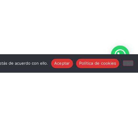
tás de acuerdo con ello.
Aceptar
Política de cookies
info@musicstroker.com
681 24 15 83