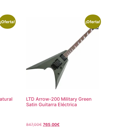
¡Oferta!
¡Oferta!
atural
LTD Arrow-200 Military Green
Satin Guitarra Eléctrica
847,00
€
765,00
€