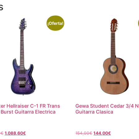
s
¡Oferta!
er Hellraiser C-1 FR Trans
Gewa Student Cedar 3/4 N
 Burst Guitarra Electrica
Guitarra Clasica
0
€
1.088,60
€
154,00
€
144,00
€