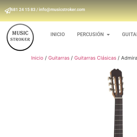
681 24 15 83 / info@musicstroker.com
INICIO
PERCUSIÓN
GUIT
Inicio
/
Guitarras
/
Guitarras Clásicas
/ Admira