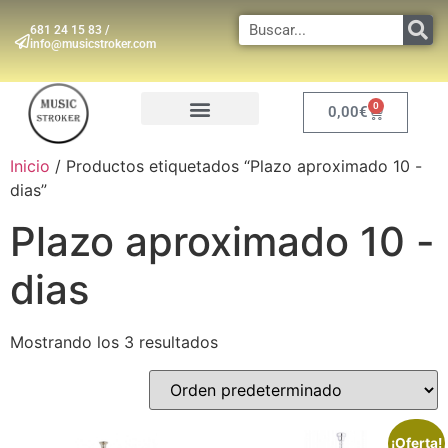
681 24 15 83 /
info@musicstroker.com
0
0,00
€
INSTRUMENTOS DE VIENTO
Inicio
/ Productos etiquetados “Plazo aproximado 10 -
dias”
Plazo aproximado 10 -
dias
Mostrando los 3 resultados
¡Oferta!