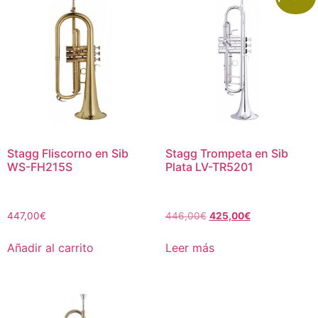
Stagg Fliscorno en Sib
Stagg Trompeta en Sib
WS-FH215S
Plata LV-TR5201
447,00
€
446,00
€
425,00
€
Añadir al carrito
Leer más