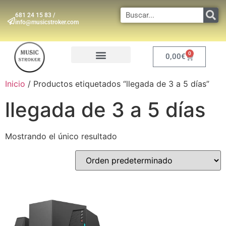
681 24 15 83 /
info@musicstroker.com
0
0,00
€
INSTRUMENTOS DE VIENTO
Inicio
/ Productos etiquetados “llegada de 3 a 5 días”
llegada de 3 a 5 días
Mostrando el único resultado