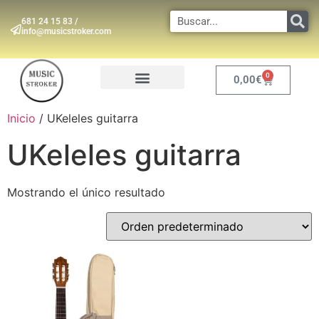
681 24 15 83 /
info@musicstroker.com
0
0,00
€
INSTRUMENTOS DE VIENTO
Inicio
/ UKeleles guitarra
UKeleles guitarra
Mostrando el único resultado