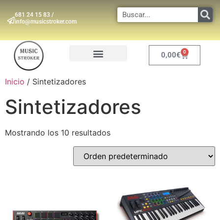
681 24 15 83 /
info@musicstroker.com
0
0,00
€
INSTRUMENTOS DE VIENTO
Inicio
/ Sintetizadores
Sintetizadores
Mostrando los 10 resultados