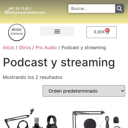
681 24 15 83 /
info@musicstroker.com
0
0,00
€
INSTRUMENTOS DE VIENTO
Inicio
/
Otros
/
Pro Audio
/ Podcast y streaming
Podcast y streaming
Mostrando los 2 resultados