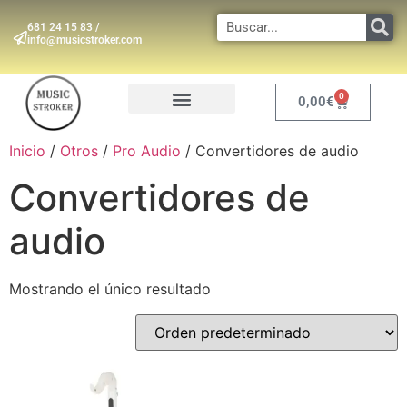
681 24 15 83 /
info@musicstroker.com
0
0,00
€
INSTRUMENTOS DE VIENTO
Inicio
/
Otros
/
Pro Audio
/ Convertidores de audio
Convertidores de
audio
Mostrando el único resultado