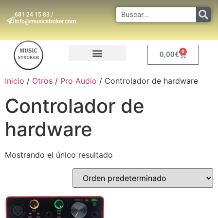
681 24 15 83 /
info@musicstroker.com
0
0,00
€
INSTRUMENTOS DE VIENTO
Inicio
/
Otros
/
Pro Audio
/ Controlador de hardware
Controlador de
hardware
Mostrando el único resultado