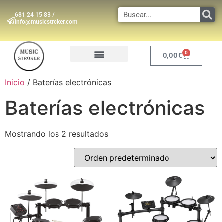
681 24 15 83 /
info@musicstroker.com
0
0,00
€
INSTRUMENTOS DE VIENTO
Inicio
/ Baterías electrónicas
Baterías electrónicas
Mostrando los 2 resultados